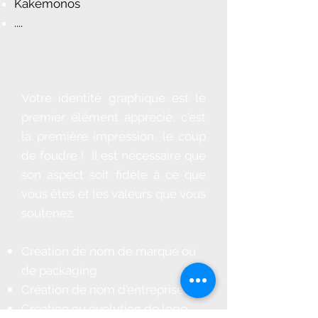
Kakémonos
....
Votre identité graphique est le
premier élément apprécié, c'est
la première impression, le coup
de foudre ! Il est nécessaire que
son aspect soit fidèle à ce que
vous êtes et les valeurs que vous
soutenez.
Création de nom de marque ou
de packaging
Création de nom d'entreprise
Création ou évolution de logo