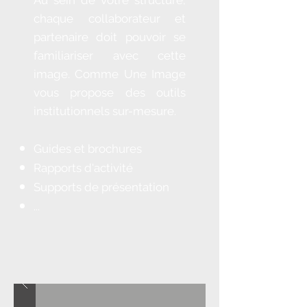
Au sein de votre structure,
chaque collaborateur et
partenaire doit pouvoir se
familiariser avec cette
image. Comme Une Image
vous propose des outils
institutionnels sur-mesure.
Guides et brochures
Rapports d'activité
Supports de présentation
...