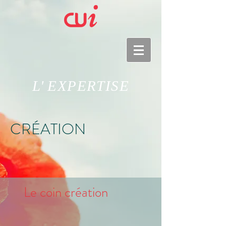
L'
EXPERTISE
CRÉATION
Le coin création